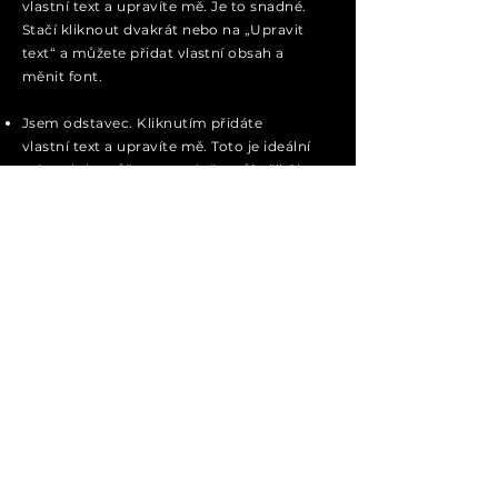
vlastní text a upravíte mě. Je to snadné.
Stačí kliknout dvakrát nebo na „Upravit
text“ a můžete přidat vlastní obsah a
měnit font.
Jsem odstavec. Kliknutím přidáte
vlastní text a upravíte mě. Toto je ideální
místo, kde můžete vyprávět svůj příběh
a uživatelům o sobě ještě něco říct.
Jsem odstavec. Kliknutím přidáte
vlastní text a upravíte mě. Toto je ideální
místo, kde můžete vyprávět svůj příběh
a uživatelům o sobě ještě něco říct.
Jsem odstavec. Kliknutím přidáte
vlastní text a upravíte mě. Je to snadné.
Stačí kliknout dvakrát nebo na „Upravit
text“ a můžete přidat vlastní obsah a
měnit font.
Přihlásit se