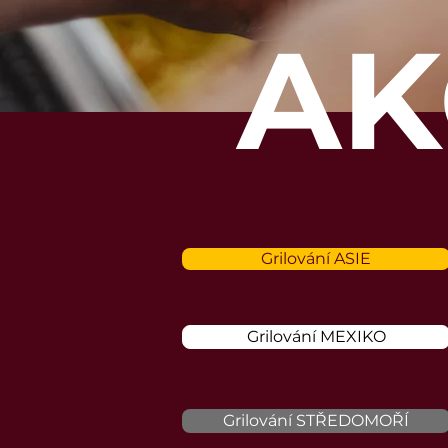
AK
Grilování ASIE
Grilování MEXIKO
Grilování STŘEDOMOŘÍ