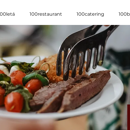
100letá
100restaurant
100catering
100b